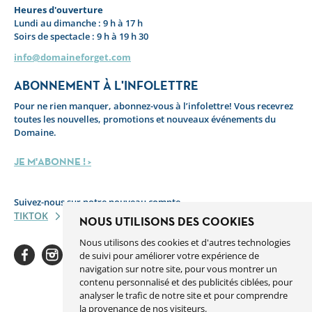
Heures d'ouverture
Lundi au dimanche : 9 h à 17 h
Soirs de spectacle : 9 h à 19 h 30
info@domaineforget.com
ABONNEMENT À L'INFOLETTRE
Pour ne rien manquer, abonnez-vous à l’infolettre! Vous recevrez
toutes les nouvelles, promotions et nouveaux événements du
Domaine.
JE M'ABONNE ! >
Suivez-nous sur notre nouveau compte
TIKTOK
NOUS UTILISONS DES COOKIES
Nous utilisons des cookies et d'autres technologies
de suivi pour améliorer votre expérience de
navigation sur notre site, pour vous montrer un
contenu personnalisé et des publicités ciblées, pour
analyser le trafic de notre site et pour comprendre
Facebook
Instagram
Youtube
Linkedin
Spotify
la provenance de nos visiteurs.