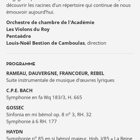
découvrir les racines d’un répertoire qui continue de nous
émouvoir aujourd’hui.
Orchestre de chambre de l'Académie
Les Violons du Roy
Pentaèdre
Louis-Noël Bestion de Camboulas
, direction
PROGRAMME
RAMEAU, DAUVERGNE, FRANCOEUR, REBEL
Suite instrumentale de musique d’œuvres lyriques
C.P.E. BACH
Symphonie en fa Wq 183/3, H. 665
GOSSEC
o
Sinfonia en mi bémol op. 8 n
3, RH. 32
Symphonie à 6 RH. 177
HAYDN
o
Symphonie n
85 en si bémol majeur, Hob. I/85 « La Reine