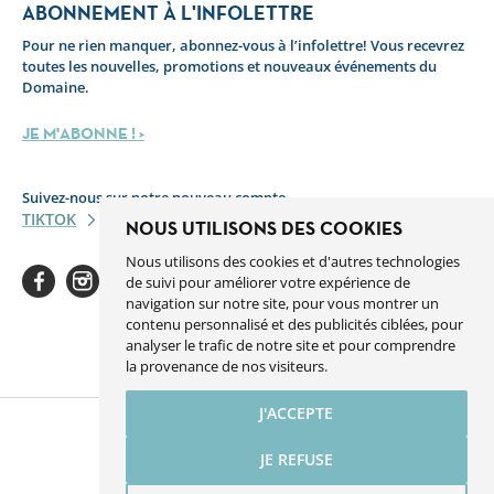
ABONNEMENT À L'INFOLETTRE
Pour ne rien manquer, abonnez-vous à l’infolettre! Vous recevrez
toutes les nouvelles, promotions et nouveaux événements du
Domaine.
JE M'ABONNE ! >
Suivez-nous sur notre nouveau compte
TIKTOK
NOUS UTILISONS DES COOKIES
Nous utilisons des cookies et d'autres technologies
de suivi pour améliorer votre expérience de
navigation sur notre site, pour vous montrer un
contenu personnalisé et des publicités ciblées, pour
analyser le trafic de notre site et pour comprendre
Facebook
Instagram
Youtube
Linkedin
Spotify
la provenance de nos visiteurs.
J'ACCEPTE
JE REFUSE
Une réalisation de Sigmund.ca