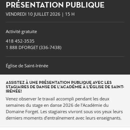
PRÉSENTATION PUBLIQUE
VENDREDI 10 JUILLET 2026 | 15 H
Activité gratuite
418 452-3535
1 888 DFORGET (336-7438)
Église de Saint-Irénée
ASSISTEZ À UNE PRÉSENTATION PUBLIQUE AVEC LES
STAGIAIRES DE DANSE DE L'ACADÉMIE À L'ÉGLISE DE SAINT-
IRÉNÉE!
Venez observer le travail accompli pendant les deux
semaines du stage en danse 2026 de l’Académie du
Forget
Domaine Forget. Les stagiaires vivront sous vos yeux leurs
derniers moments d’entraînement avec leurs enseignants.