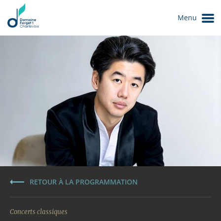
Menu
Le Domaine
RETOUR À LA PROGRAMMATION
Concerts classiques