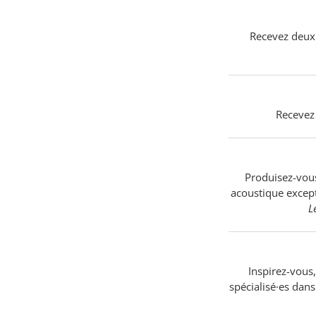
Recevez deux 
Recevez 
Produisez-vou
acoustique except
L
Inspirez-vous,
spécialisé·es dan