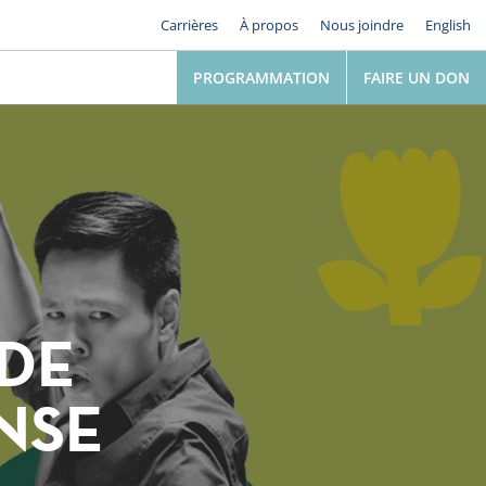
Carrières
À propos
Nous joindre
English
PROGRAMMATION
FAIRE UN DON
 DE
NSE