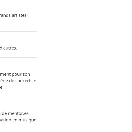
ands artistes-
d'autres.
ement pour son
série de concerts
«
e.
ès de mentor.es
rmation en musique