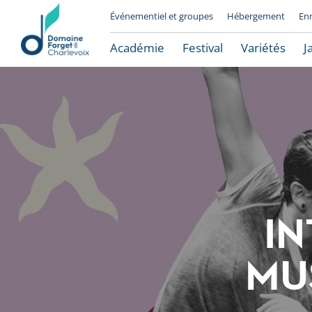
Événementiel et groupes
Hébergement
En
Académie
Festival
Variétés
J
IN
Le Domaine Forget
MU