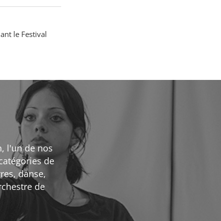
nt le Festival
, l'un de nos
catégories de
vres, danse,
rchestre de