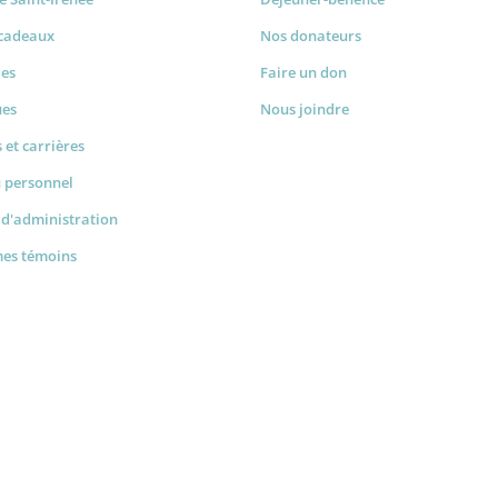
-cadeaux
Nos donateurs
les
Faire un don
ues
Nous joindre
 et carrières
u personnel
 d'administration
mes témoins