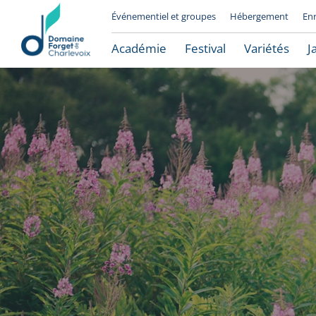
Événementiel et groupes
Hébergement
En
Académie
Festival
Variétés
J
Le Domaine Forget