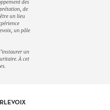
eloppement des
prétation, de
être un lieu
xpérience
levoix, un pôle
’instaurer un
ritaire. À cet
es.
ARLEVOIX