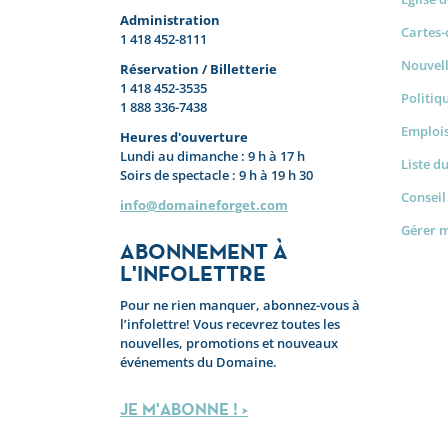
Administration
Cartes
1 418 452-8111
Nouvel
Réservation / Billetterie
1 418 452-3535
Politiq
1 888 336-7438
Emplois
Heures d'ouverture
Lundi au dimanche : 9 h à 17 h
Liste d
Soirs de spectacle : 9 h à 19 h 30
Conseil
info@domaineforget.com
Gérer 
ABONNEMENT À
L'INFOLETTRE
Pour ne rien manquer, abonnez-vous à
l’infolettre! Vous recevrez toutes les
nouvelles, promotions et nouveaux
événements du Domaine.
JE M'ABONNE ! >