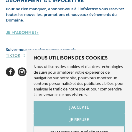
ABONNEMENT À L'INFOLETTRE
Pour ne rien manquer, abonnez-vous à l’infolettre! Vous recevrez
toutes les nouvelles, promotions et nouveaux événements du
Domaine.
JE M'ABONNE ! >
Suivez-nous sur notre nouveau compte
TIKTOK
NOUS UTILISONS DES COOKIES
Nous utilisons des cookies et d'autres technologies
de suivi pour améliorer votre expérience de
navigation sur notre site, pour vous montrer un
contenu personnalisé et des publicités ciblées, pour
analyser le trafic de notre site et pour comprendre
Facebook
Instagram
Youtube
Linkedin
Spotify
la provenance de nos visiteurs.
J'ACCEPTE
JE REFUSE
Une réalisation de Sigmund.ca