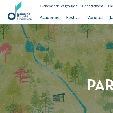
Événementiel et groupes
Hébergement
En
Académie
Festival
Variétés
J
PA
Le Domaine Forget