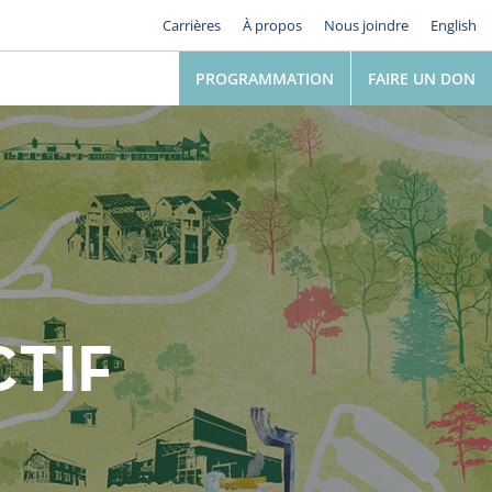
Carrières
À propos
Nous joindre
English
PROGRAMMATION
FAIRE UN DON
TIF