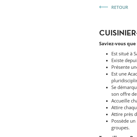
RETOUR
CUISINIER
Saviez-vous que 
Est situé à 
Existe depui
Présente une
Est une Acad
pluridiscipl
Se démarque
son offre de
Accueille ch
Attire chaqu
Attire près 
Possède un c
groupes.