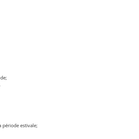
ide;
.
 période estivale;