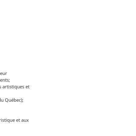
seur
ents;
artistiques et
 du Québec);
istique et aux