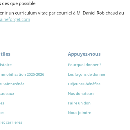
:
dès que possible
venir un curriculum vitae par courriel à M. Daniel Robichaud au
ineforget.com
tiles
Appuyez-nous
istoire
Pourquoi donner ?
immobilisation 2025-2026
Les façons de donner
de Saint-Irénée
Déjeuner-bénéfice
-cadeaux
Nos donateurs
les
Faire un don
ues
Nous joindre
 et carrières