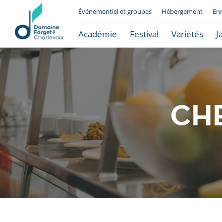
Événementiel et groupes
Hébergement
En
Académie
Festival
Variétés
J
CHE
Le Domaine Forget