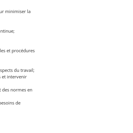
our minimiser la
ntinue;
oles et procédures
spects du travail;
 et intervenir
ct des normes en
besoins de