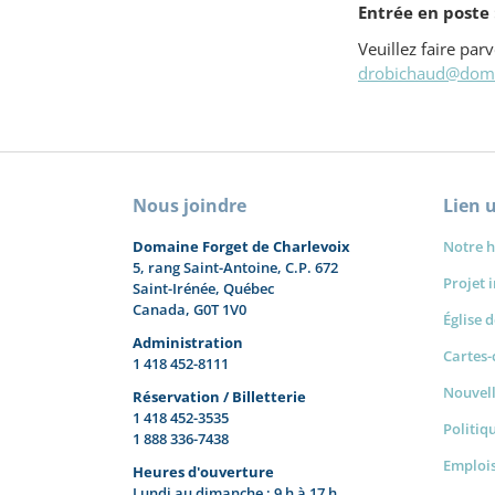
Entrée en poste 
Veuillez faire par
drobichaud@doma
Nous joindre
Lien u
Domaine Forget de Charlevoix
Notre h
5, rang Saint-Antoine, C.P. 672
Projet 
Saint-Irénée, Québec
Canada, G0T 1V0
Église 
Administration
Cartes
1 418 452-8111
Nouvel
Réservation / Billetterie
1 418 452-3535
Politiq
1 888 336-7438
Emplois
Heures d'ouverture
Lundi au dimanche : 9 h à 17 h