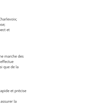
Charlevoix;
nse;
pect et
onne marche des
 effectue
si que de la
rapide et précise
 assurer la