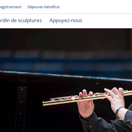
registrement
Déjeuner-bénéfice
ardin de sculptures
Appuyez-nous