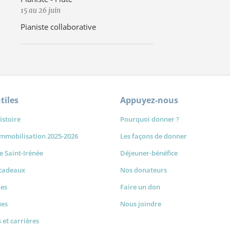
15 au 26 juin
Pianiste collaborative
tiles
Appuyez-nous
istoire
Pourquoi donner ?
immobilisation 2025-2026
Les façons de donner
de Saint-Irénée
Déjeuner-bénéfice
-cadeaux
Nos donateurs
les
Faire un don
ues
Nous joindre
 et carrières