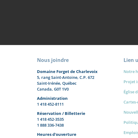
Nous joindre
Lien u
Domaine Forget de Charlevoix
Notre h
5, rang Saint-Antoine, C.P. 672
Projet 
Saint-Irénée, Québec
Canada, G0T 1V0
Église 
Administration
Cartes
1 418 452-8111
Nouvel
Réservation / Billetterie
1 418 452-3535
Politiq
1 888 336-7438
Emplois
Heures d'ouverture