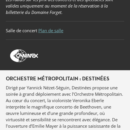
valides uniquement au moment de la réservation à la
billetterie du Domaine Forget.
Salle de concert
Plan de salle
ORCHESTRE MÉTROPOLITAIN : DESTINÉES
Dirigé par Yannick Nézet-Séguin, Destinées propose une
soirée à grand déploiement avec l’Orchestre Métropolitain.
Au cœur du concert, la violoniste Veronika Eberle
interprète le magnifique concerto de Beethoven, une
œuvre lumineuse et d’une grande profondeur, où
virtuosité et sensibilité se rencontrent avec élégance. De
l’ouverture d’Emilie Mayer à la puissance saisissante de la