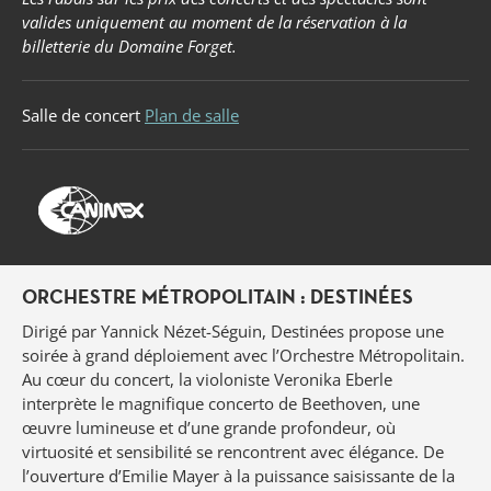
valides uniquement au moment de la réservation à la
billetterie du Domaine Forget.
Salle de concert
Plan de salle
ORCHESTRE MÉTROPOLITAIN : DESTINÉES
Dirigé par Yannick Nézet-Séguin, Destinées propose une
soirée à grand déploiement avec l’Orchestre Métropolitain.
Au cœur du concert, la violoniste Veronika Eberle
interprète le magnifique concerto de Beethoven, une
œuvre lumineuse et d’une grande profondeur, où
virtuosité et sensibilité se rencontrent avec élégance. De
l’ouverture d’Emilie Mayer à la puissance saisissante de la