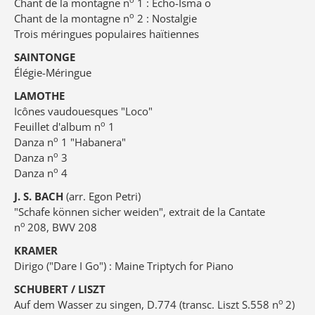
Chant de la montagne n
1 : Echo-Isma o
o
Chant de la montagne n
2 : Nostalgie
Trois méringues populaires haïtiennes
SAINTONGE
Élégie-Méringue
LAMOTHE
Icônes vaudouesques "Loco"
o
Feuillet d'album n
1
o
Danza n
1 "Habanera"
o
Danza n
3
o
Danza n
4
J. S. BACH
(arr. Egon Petri)
"Schafe können sicher weiden", extrait de la Cantate
o
n
208, BWV 208
KRAMER
Dirigo ("Dare I Go") : Maine Triptych for Piano
SCHUBERT / LISZT
o
Auf dem Wasser zu singen, D.774 (transc. Liszt S.558 n
2)