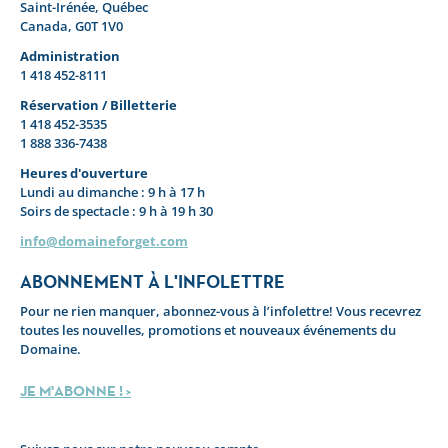
Saint-Irénée, Québec
Canada, G0T 1V0
Administration
1 418 452-8111
Réservation / Billetterie
1 418 452-3535
1 888 336-7438
Heures d'ouverture
Lundi au dimanche : 9 h à 17 h
Soirs de spectacle : 9 h à 19 h 30
info@domaineforget.com
ABONNEMENT À L'INFOLETTRE
Pour ne rien manquer, abonnez-vous à l’infolettre! Vous recevrez
toutes les nouvelles, promotions et nouveaux événements du
Domaine.
JE M'ABONNE ! >