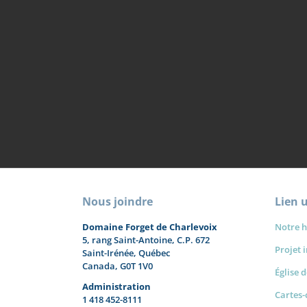
Nous joindre
Lien u
Domaine Forget de Charlevoix
Notre h
5, rang Saint-Antoine, C.P. 672
Projet 
Saint-Irénée, Québec
Canada, G0T 1V0
Église 
Administration
Cartes
1 418 452-8111