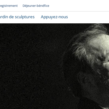
registrement
Déjeuner-bénéfice
ardin de sculptures
Appuyez-nous