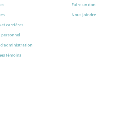
les
Faire un don
ues
Nous joindre
 et carrières
u personnel
 d'administration
mes témoins