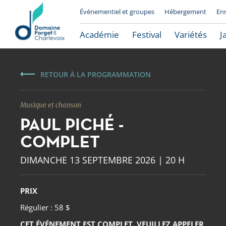
Événementiel et groupes
Hébergement
En
Académie
Festival
Variétés
J
RETOUR À LA PROGRAMMATION
Musique et chanson
PAUL PICHÉ -
COMPLET
DIMANCHE 13 SEPTEMBRE 2026 | 20 H
Le Domaine Forget
PRIX
Régulier : 58 $
CET ÉVÉNEMENT EST COMPLET. VEUILLEZ APPELER