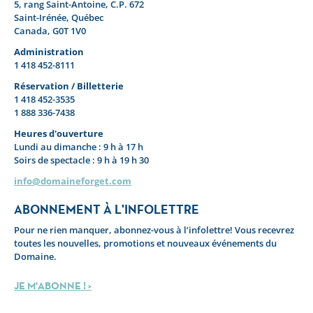
5, rang Saint-Antoine, C.P. 672
Saint-Irénée, Québec
Canada, G0T 1V0
Administration
1 418 452-8111
Réservation / Billetterie
1 418 452-3535
1 888 336-7438
Heures d'ouverture
Lundi au dimanche : 9 h à 17 h
Soirs de spectacle : 9 h à 19 h 30
info@domaineforget.com
ABONNEMENT À L'INFOLETTRE
Pour ne rien manquer, abonnez-vous à l’infolettre! Vous recevrez
toutes les nouvelles, promotions et nouveaux événements du
Domaine.
JE M'ABONNE ! >