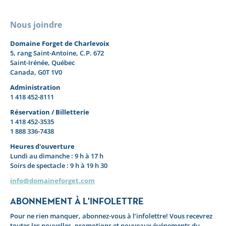
Nous joindre
Domaine Forget de Charlevoix
5, rang Saint-Antoine, C.P. 672
Saint-Irénée, Québec
Canada, G0T 1V0
Administration
1 418 452-8111
Réservation / Billetterie
1 418 452-3535
1 888 336-7438
Heures d'ouverture
Lundi au dimanche : 9 h à 17 h
Soirs de spectacle : 9 h à 19 h 30
info@domaineforget.com
ABONNEMENT À L'INFOLETTRE
Pour ne rien manquer, abonnez-vous à l’infolettre! Vous recevrez
toutes les nouvelles, promotions et nouveaux événements du